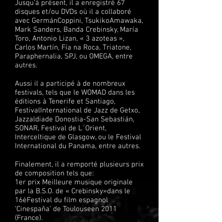
Jusqu’à présent, il a enregistré 67
disques et/ou DVDs où il a collaboré
avec GermánCoppini, TsukikoAmawaka,
Mark Sanders, Banda Crebinsky, María
Toro, Antonio Lizan, « 3 azoteas »,
Carlos Martín, Fía na Roca, Triatone,
Paraphernalia, SPJ, ou OMEGA, entre
autres.
Aussi il a participé à de nombreux
festivals, tels que le WOMAD dans les
éditions à Tenerife et Santiago,
FestivalInternational de Jazz de Getxo,
Jazzaldiade Donostia-San Sebastián,
SONAR, Festival de L´Orient,
Interceltique de Glasgow, ou le Festival
International du Panama, entre autres.
Finalement, il a remporté plusieurs prix
de composition tels que:
1er prix Meilleure musique originale
par la B.S.O. de « Crebinsky»dans le
16èFestival du film espagnol
‘Cinespaña’ de Toulouseen 2011
(France).