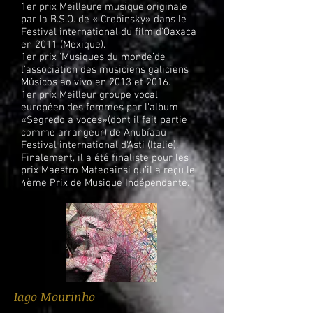
1er prix Meilleure musique originale
par la B.S.O. de « Crebinsky» dans le
Festival international du film d'Oaxaca
en 2011 (Mexique).
1er prix ‘Musiques du monde’de
l’association des musiciens galiciens
Músicos ao vivo en 2013 et 2016.
1er prix Meilleur groupe vocal
européen des femmes par l'album
«Segredo a voces»(dont il fait partie
comme arrangeur) de Anubíaau
Festival international d'Asti (Italie).
Finalement, il a été finaliste pour les
prix Maestro Mateoainsi qu’il a reçu le
4ème Prix de Musique Indépendante.
Iago Mourinho