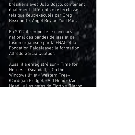
brésiliens avec Joâo Bosco, combinant
également différents masterclasses
tels que ceux exécutés par Greg
Bissonette, Ángel Rey ou Yoel Páez.
En 2012 il remporte le concours
national des bandes de jazz et de
fusion organisée par la FNAC et la
Fondation Paideiaavec la formation
Alfredo Garcia Quatuor.
Aussi il a enregistré sur « Time for
Heroes » (Scandal), « On the
Windowsill» et« Western Tree»
(Cardigan Bridge), «Aid Head» (Aid
Head), « Las gafas de Flotto » (Nacho
Varela), «Beluga…se desnuda» (Fer
Beluga), «Reading into a new path»
(Alfredo García) et«Desconhecido»
(Xiao Berlai).
Il est actuellement endoser de Murat
Diril (Turc Cymbales) et Santafe
Batterie (Custom Drums).