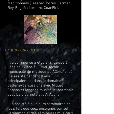
traditionnels (Cesareo Torres, Carmen
Rey, Begoña Lorenzo, XoánEiriz).
bruno couceiro
Il a commencé à étudier musique à
l'âge de 17 ans à l'EMMC (école
municipale de musique de ACoruña) où
il a assisté pendant 8 ans,
principalement dans le domaine de
batterie/percussions avec Miguel
Cabana et langage musical et harmonie
avec Lalo Carnota et J.A. Acuña.
Il a assisté à plusieurs séminaires de
jazz, tels que ceux enseignés par Jeff
Jerolamon et des séminaires musicaux