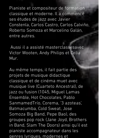
Pianiste et compositeur de formation
classique et moderne. Il a commencé
ses études de jazz avec Javier
Constenla, Carlos Castro, Carlos Calviño,
Roberto Somoza et Marcelino Galán,
entre autres.
Aussi il a assisté masterclassesavec
Victor Wooten, Andy Philips et Celia
Mur.
Au même temps, il fait partie des
projets de musique didactique
classique et de cinéma muet avec
musique live (Cuarteto Ancestral), de
jazz ou fusion (1045, Miguel Lamas
Ensemble, Hot Chocolates, Pablo
SanmamedTrío, Corema, ‘3 azoteas’,
Batmacumba, Cold Sweat, Jose
Somoza Big Band, Pepe Bao), des
groupes pop rock (Jane Joyd, Brothers
in Band, Slam The Doors) ainsi qu'il est
pianiste accompagnateur dans les
genres lyriques, modernes et