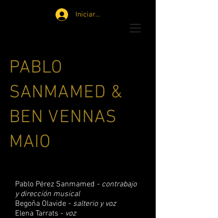
Iniciar sesión
PABLO
SANMAMED
&
BEN VENNAS
MAIO
Pablo Pérez Sanmamed -
contrabajo
y dirección musical
Begoña Olavide -
salterio y voz
Elena Tarrats -
voz