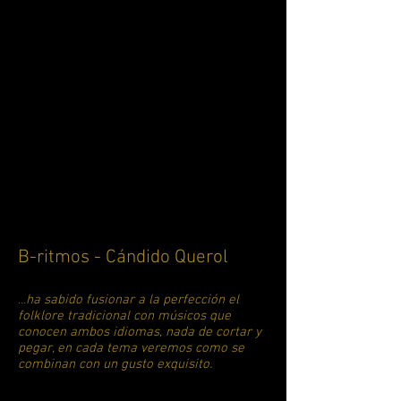
B-ritmos - Cándido Querol
ha sabido fusionar a la perfección el
...
folklore tradicional con músicos que
conocen ambos idiomas, nada de cortar y
pegar, en cada tema veremos como se
combinan con un gusto exquisito.