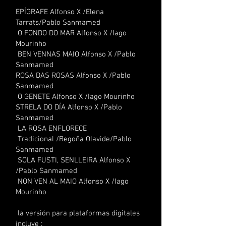
EPÍGRAFE Alfonso X /Elena
Tarrats/Pablo Sanmamed
O FONDO DO MAR Al
fonso X /Iago
Mourinho
BEN VENNAS MAIO Al
fonso X /Pablo
Sanma
med
ROSA DAS ROSAS Al
fonso X /Pablo
Sanma
med
O GENETE Al
fonso X /Iago Mourinho
STRELA DO DÍA Al
fonso X /Pablo
Sanma
med
LA ROSA ENFLORECE
Tradicional
/Begoña Olavide/Pablo
Sanma
med
SOLA FUSTI, SENLLEIRA Al
fonso X
/Pablo Sanma
med
NON VEN AL MAIO Al
fonso X /Iago
Mourinho
la versión para plataformas digitales
incluye :