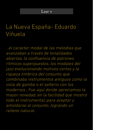
Leer +
La Nueva España- Eduardo
Viñuela
el carácter modal de las melodías que
...
avanzaban a través de tonalidades
abiertas, la confluencia de patrones
rítmicos superpuestos, los modales del
jazz evolucionando motivos cortos y la
riqueza tímbrica del conjunto que
combinaba instrumentos antiguos como la
viola de gamba o el salterio con los
modernos . Fue aquí donde apreciamos la
mayor novedad, en la facilidad que mostró
todo el instrumental; para aceptar y
amoldarse al conjunto, logrando un
relleno natural.