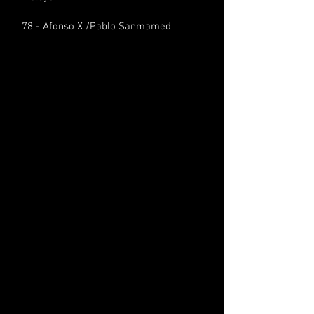
78 -
A
fonso X /Pablo Sanma
med