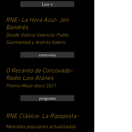
Leer +
RNE- La Hora Azul- Jon
Bandrés
Desde Galicia Valencia: Pablo
Sanmamed y Andrés Valero
entrevista
O Recanto de Corcovado-
Radio Lois Atanes
Premio Mejor disco 2021
programa
RNE Clásica- La Ripoposta-
Melodías populares actualizadas