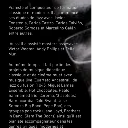
Pianiste et compositeur de formation
classique et moderne. Il a commencé
ses études de jazz avec Javier
Constenla, Carlos Castro, Carlos Calviño,
Roberto Somoza et Marcelino Galán,
entre autres.
Aussi il a assisté masterclassesavec
Victor Wooten, Andy Philips et Celia
Mur.
Au même temps, il fait partie des
projets de musique didactique
classique et de cinéma muet avec
musique live (Cuarteto Ancestral), de
jazz ou fusion (1045, Miguel Lamas
Ensemble, Hot Chocolates, Pablo
SanmamedTrío, Corema, ‘3 azoteas’,
Batmacumba, Cold Sweat, Jose
Somoza Big Band, Pepe Bao), des
groupes pop rock (Jane Joyd, Brothers
in Band, Slam The Doors) ainsi qu'il est
pianiste accompagnateur dans les
genres lyriques, modernes et