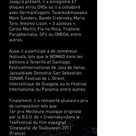
Jusqu’à présent, il a enregistré 67
disques et/ou DVDs où il a collaboré
avec GermánCoppini, TsukikoAmawaka,
Mark Sanders, Banda Crebinsky, María
Toro, Antonio Lizan, « 3 azoteas »,
Carlos Martín, Fía na Roca, Triatone,
Paraphernalia, SPJ, ou OMEGA, entre
autres.
Aussi il a participé à de nombreux
festivals, tels que le WOMAD dans les
éditions à Tenerife et Santiago,
FestivalInternational de Jazz de Getxo,
Jazzaldiade Donostia-San Sebastián,
SONAR, Festival de L´Orient,
Interceltique de Glasgow, ou le Festival
International du Panama, entre autres.
Finalement, il a remporté plusieurs prix
de composition tels que:
1er prix Meilleure musique originale
par la B.S.O. de « Crebinsky»dans le
16èFestival du film espagnol
‘Cinespaña’ de Toulouseen 2011
(France).