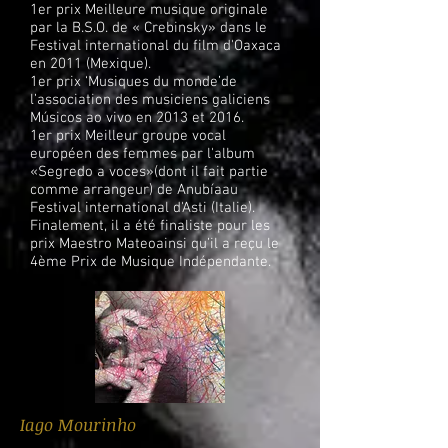
1er prix Meilleure musique originale
par la B.S.O. de « Crebinsky» dans le
Festival international du film d'Oaxaca
en 2011 (Mexique).
1er prix ‘Musiques du monde’de
l’association des musiciens galiciens
Músicos ao vivo en 2013 et 2016.
1er prix Meilleur groupe vocal
européen des femmes par l'album
«Segredo a voces»(dont il fait partie
comme arrangeur) de Anubíaau
Festival international d'Asti (Italie).
Finalement, il a été finaliste pour les
prix Maestro Mateoainsi qu’il a reçu le
4ème Prix de Musique Indépendante.
Iago Mourinho