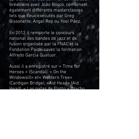
brésiliens avec Joâo Bosco, combinant
également différents masterclasses
tels que ceux exécutés par Greg
Bissonette, Ángel Rey ou Yoel Páez.
En 2012 il remporte le concours
national des bandes de jazz et de
fusion organisée par la FNAC et la
Fondation Paideiaavec la formation
Alfredo Garcia Quatuor.
Aussi il a enregistré sur « Time for
Heroes » (Scandal), « On the
Windowsill» et« Western Tree»
(Cardigan Bridge), «Aid Head» (Aid
Head), « Las gafas de Flotto » (Nacho
Varela), «Beluga…se desnuda» (Fer
Beluga), «Reading into a new path»
(Alfredo García) et«Desconhecido»
(Xiao Berlai).
Il est actuellement endoser de Murat
Diril (Turc Cymbales) et Santafe
Batterie (Custom Drums).