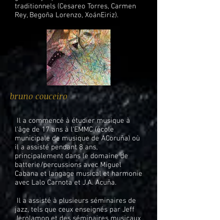
traditionnels (Cesareo Torres, Carmen
Rey, Begoña Lorenzo, XoánEiriz).
bruno couceiro
Il a commencé à étudier musique à
l'âge de 17 ans à l'EMMC (école
municipale de musique de ACoruña) où
il a assisté pendant 8 ans,
principalement dans le domaine de
batterie/percussions avec Miguel
Cabana et langage musical et harmonie
avec Lalo Carnota et J.A. Acuña.
Il a assisté à plusieurs séminaires de
jazz, tels que ceux enseignés par Jeff
Jerolamon et des séminaires musicaux